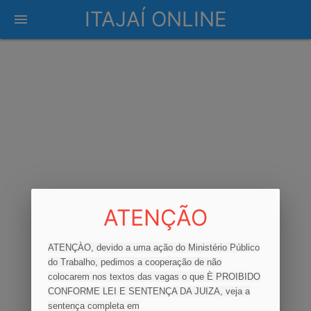
ITAJAÍ ONLINE
menu
ATENÇÃO
ATENÇÀO, devido a uma ação do Ministério Público
do Trabalho, pedimos a cooperação de não
colocarem nos textos das vagas o que È PROIBIDO
CONFORME LEI E SENTENÇA DA JUIZA, veja a
sentença completa em