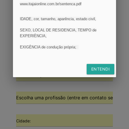
www.itajaionline.com.br/sentenca.pdf
IDADE, cor, tamanho, aparência, estado civil,
SEXO, LOCAL DE RESIDENCIA, TEMPO de
EXPERIÈNCIA,
Cadastrar uma vaga
EXIGÈNCIA de condução própria;
ENTENDI
Nome da empresa:
Cidade: