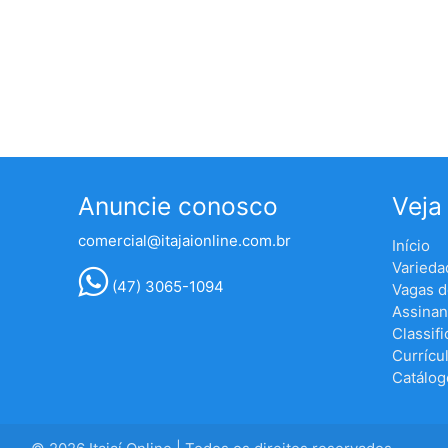
Anuncie conosco
Veja
comercial@itajaionline.com.br
Início
Varieda
(47) 3065-1094
Vagas 
Assinan
Classif
Currícu
Catálog