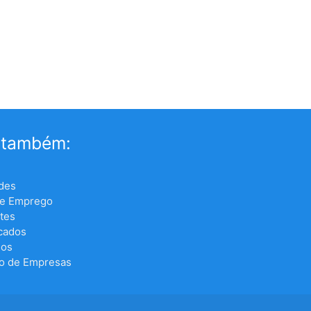
 também:
des
de Emprego
tes
icados
los
o de Empresas