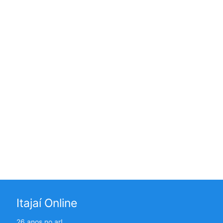
Itajaí Online
26 anos no ar!