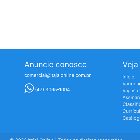
Anuncie conosco
Veja
comercial@itajaionline.com.br
Início
Varieda
(47) 3065-1094
Vagas 
Assinan
Classif
Currícu
Catálog