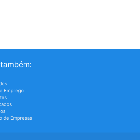
 também:
des
de Emprego
tes
icados
los
o de Empresas