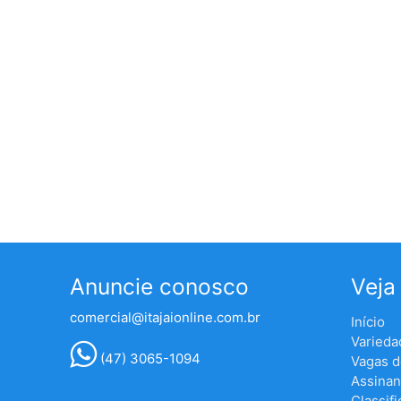
Anuncie conosco
Veja
comercial@itajaionline.com.br
Início
Varieda
(47) 3065-1094
Vagas 
Assinan
Classif