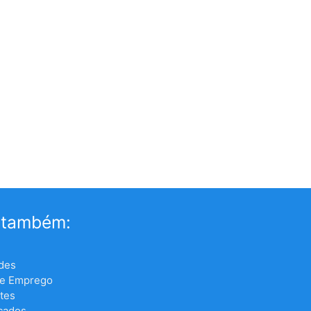
 também:
des
de Emprego
tes
icados