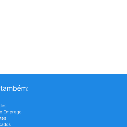
 também:
des
de Emprego
tes
icados