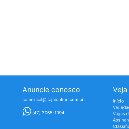
Anuncie conosco
Veja
comercial@itajaionline.com.br
Início
Varieda
(47) 3065-1094
Vagas 
Assinan
Classif