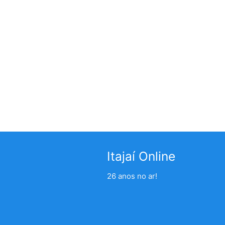
Itajaí Online
26 anos no ar!