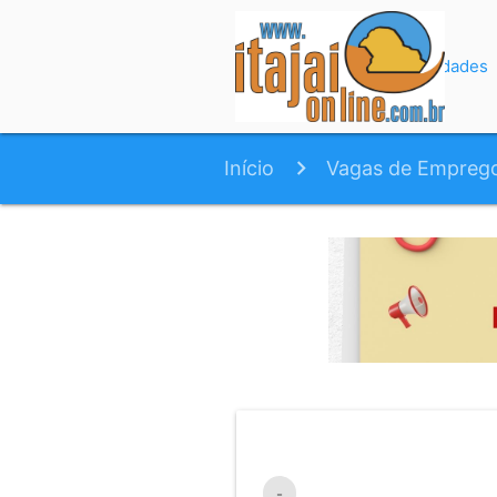
Início
Variedades
Início
Vagas de Empreg
-