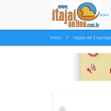
Início
Variedades
Início
Vagas de Empreg
-