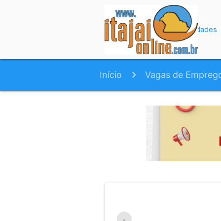
Início
Variedades
Início
Vagas de Empreg
-