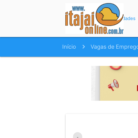
Início
Variedades
Início
Vagas de Empreg
-