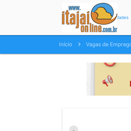
Início
Variedades
Início
Vagas de Empreg
-