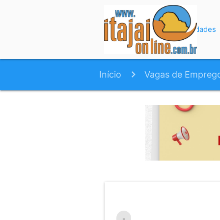
Início
Variedades
Início
Vagas de Empreg
-