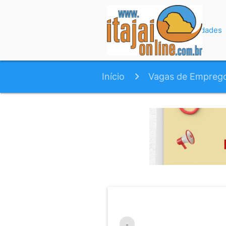
Início
Variedades
Início
Vagas de Empreg
-