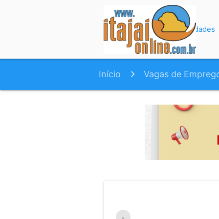
Início
Variedades
Início
Vagas de Empreg
-