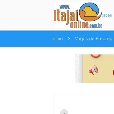
Início
Variedades
Início
Vagas de Empreg
-