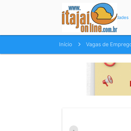
Início
Variedades
Início
Vagas de Empreg
-