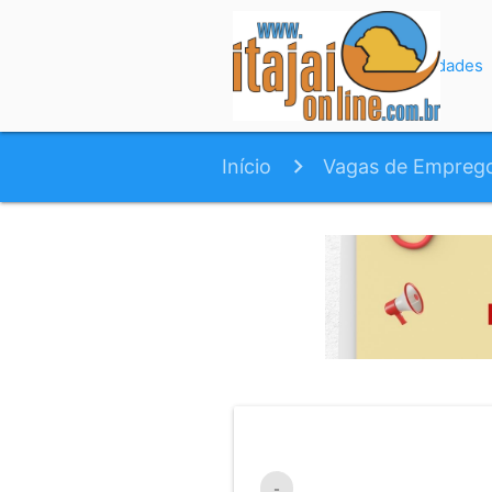
Início
Variedades
Início
Vagas de Empreg
-