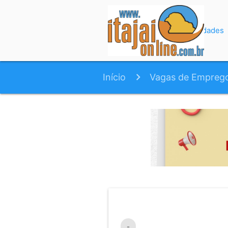
Início
Variedades
Início
Vagas de Empreg
-