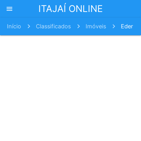
ITAJAÍ ONLINE
menu
Início
Classificados
Imóveis
Eder
Maestri