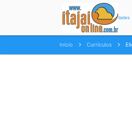
Início
Variedades
Início
Currículos
El