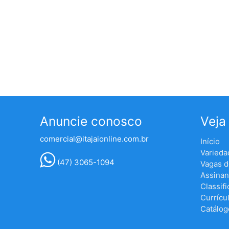
Anuncie conosco
Veja
comercial@itajaionline.com.br
Início
Varieda
(47) 3065-1094
Vagas 
Assinan
Classif
Currícu
Catálog