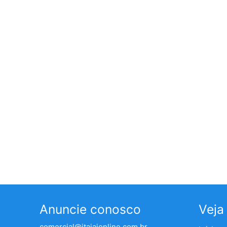
Anuncie conosco
Veja
comercial@itajaionline.com.br