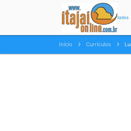
Início
Variedades
Início
Currículos
Lu