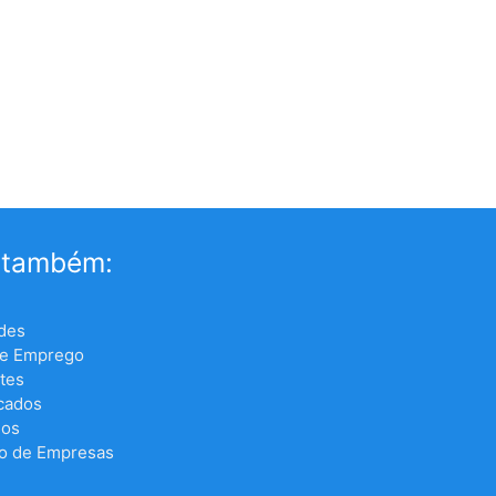
 também:
des
de Emprego
tes
icados
los
o de Empresas