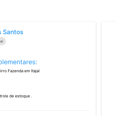
s Santos
jaí
lementares:
rro Fazenda em Itajaí
trole de estoque .