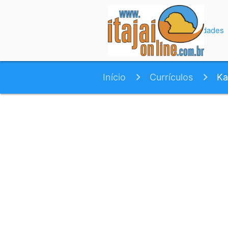
Início
Variedades
Início
Currículos
Ka