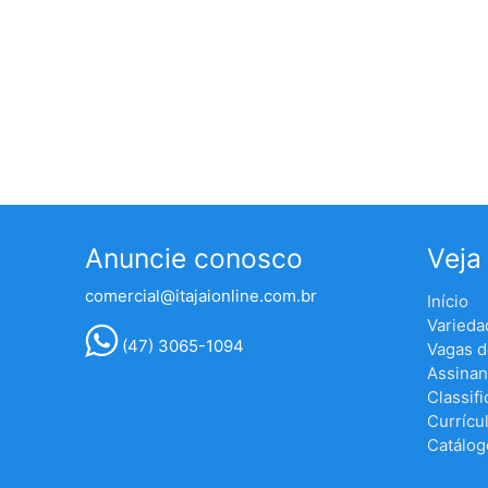
Anuncie conosco
Veja
comercial@itajaionline.com.br
Início
Varieda
(47) 3065-1094
Vagas 
Assinan
Classif
Currícu
Catálog