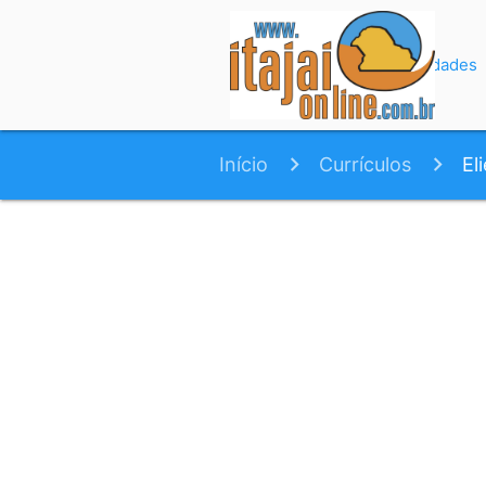
Início
Variedades
Início
Currículos
El