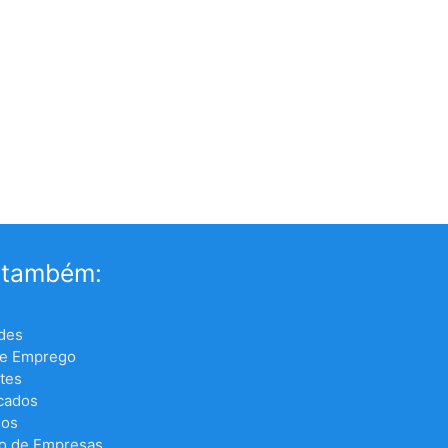
 também:
des
de Emprego
tes
icados
los
o de Empresas