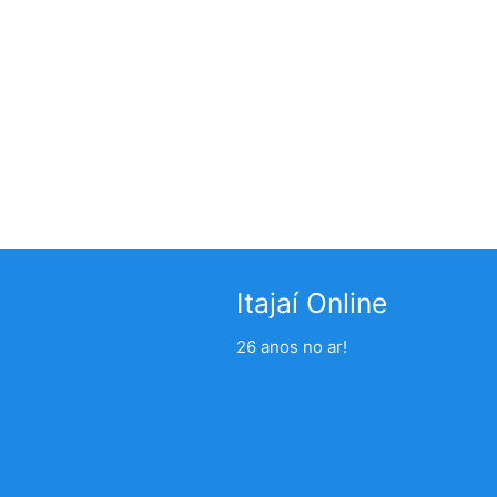
Itajaí Online
26 anos no ar!