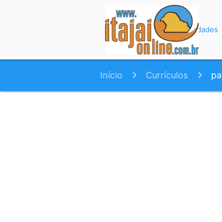
Início
Variedades
Início
Currículos
pa