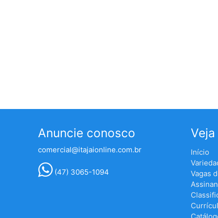
Anuncie conosco
Veja
comercial@itajaionline.com.br
Início
Varieda
(47) 3065-1094
Vagas 
Assinan
Classif
Currícu
Catálog