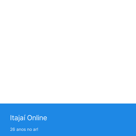
Itajaí Online
26 anos no ar!