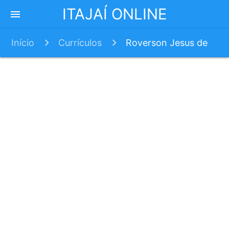
ITAJAÍ ONLINE
menu
Início
Currículos
Roverson Jesus de
Oliveira dos Santos