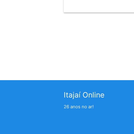
Itajaí Online
26 anos no ar!