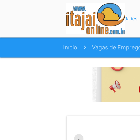
Início
Variedades
Início
Vagas de Empreg
-