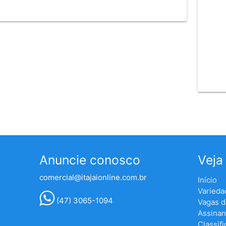
Anuncie conosco
Veja
comercial@itajaionline.com.br
Início
Varieda
(47) 3065-1094
Vagas 
Assinan
Classif