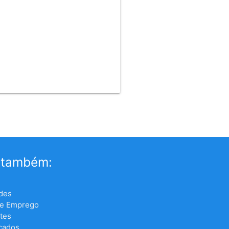
 também:
des
de Emprego
tes
icados