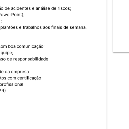
 de acidentes e análise de riscos;
PowerPoint);
;
 plantões e trabalhos aos finais de semana,
e com boa comunicação;
equipe;
enso de responsabilidade.
de da empresa
os com certificação
rofissional
PR)