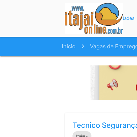
Início
Variedades
Início
Vagas de Empreg
Tecnico Seguranç
Itajaí -