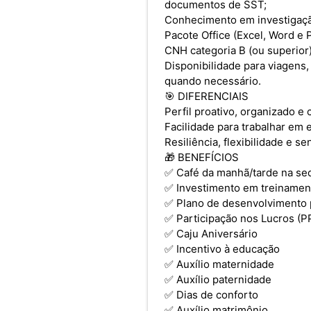
documentos de SST;
Conhecimento em investigação
Pacote Office (Excel, Word e 
CNH categoria B (ou superior)
Disponibilidade para viagens,
quando necessário.
🎯 DIFERENCIAIS
Perfil proativo, organizado 
Facilidade para trabalhar em 
Resiliência, flexibilidade e s
🎁 BENEFÍCIOS
✅ Café da manhã/tarde na se
✅ Investimento em treinament
✅ Plano de desenvolvimento p
✅ Participação nos Lucros (P
✅ Caju Aniversário
✅ Incentivo à educação
✅ Auxílio maternidade
✅ Auxílio paternidade
✅ Dias de conforto
✅ Auxílio matrimônio