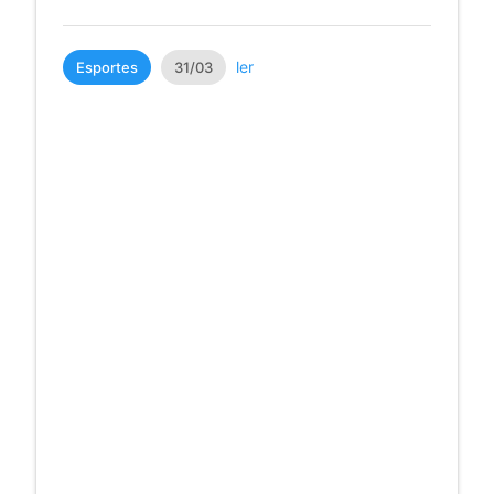
ler
Esportes
31/03