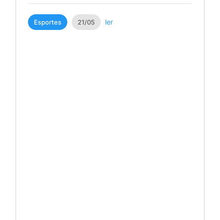
ler
Esportes
21/05