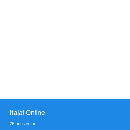
Itajaí Online
26 anos no ar!