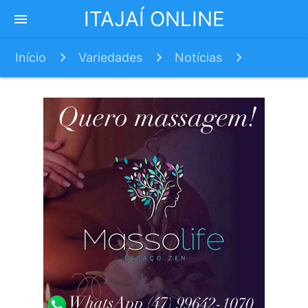
ITAJAÍ ONLINE
menu
Início
Variedades
Notícias
Carnaval no Mercado é o destaque cultural da
semana