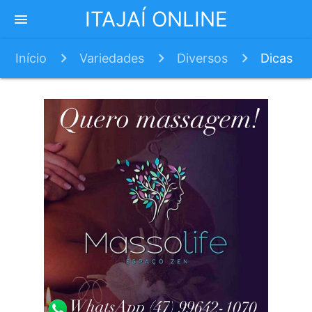
ITAJAÍ ONLINE
menu
Início
Variedades
Diversos
Dicas
para conseguir um bom primeiro emprego #4