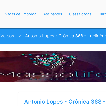
Vagas de Emprego
Assinantes
Classificados
Curr
iversos
Antonio Lopes - Crônica 368 - Inteligênci
Antonio Lopes - Crônica 368 - 