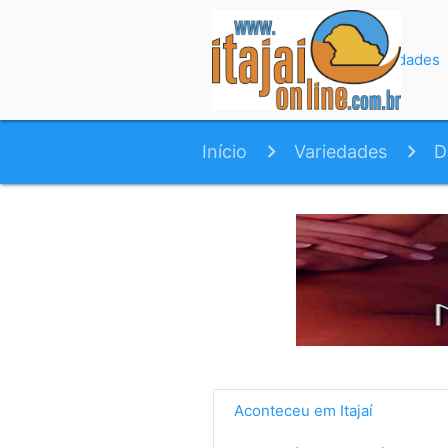
Início
Variedades
Início
Variedades
D
Aconteceu em Itajaí