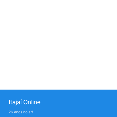
Itajaí Online
26 anos no ar!