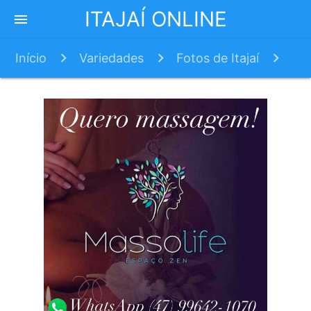
ITAJAÍ ONLINE
menu
Início
Variedades
Fotos de Itajaí
Turismo por Itajaí: Igreja Matriz do Santíssimo
Sacramento