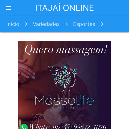
ITAJAÍ ONLINE
menu
Início
Variedades
Esportes
Marcílio elimina o Goianésia e está nas quartas
de final da Série D