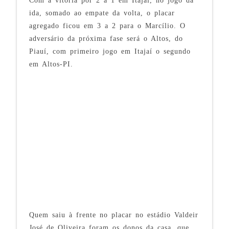
Com a vitória por 2 a 1 em Itajaí, no jogo da
ida, somado ao empate da volta, o placar
agregado ficou em 3 a 2 para o Marcílio. O
adversário da próxima fase será o Altos, do
Piauí, com primeiro jogo em Itajaí o segundo
em Altos-PI.
Quem saiu à frente no placar no estádio Valdeir
José de Oliveira foram os donos da casa, que