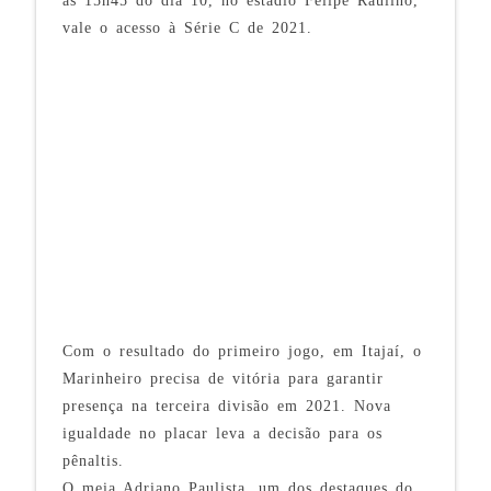
às 15h45 do dia 10, no estádio Felipe Raulino,
vale o acesso à Série C de 2021.
Com o resultado do primeiro jogo, em Itajaí, o
Marinheiro precisa de vitória para garantir
presença na terceira divisão em 2021. Nova
igualdade no placar leva a decisão para os
pênaltis.
O meia Adriano Paulista, um dos destaques do