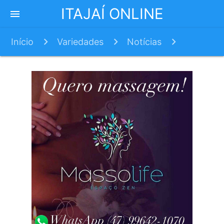
ITAJAÍ ONLINE
menu
Início
Variedades
Notícias
Rogério Corrêa é eleito reitor da Univali