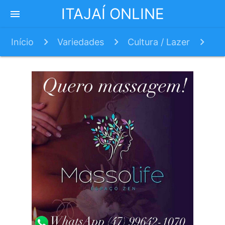
ITAJAÍ ONLINE
menu
Início
Variedades
Cultura / Lazer
Fios de Prata inicia ensaios para 2026 e abre
vagas para novas integrantes