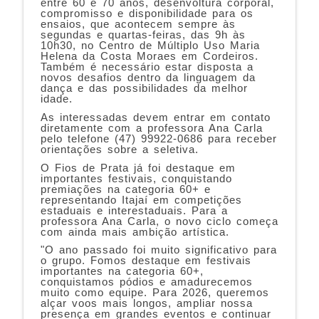
entre 60 e 70 anos, desenvoltura corporal,
compromisso e disponibilidade para os
ensaios, que acontecem sempre às
segundas e quartas-feiras, das 9h às
10h30, no Centro de Múltiplo Uso Maria
Helena da Costa Moraes em Cordeiros.
Também é necessário estar disposta a
novos desafios dentro da linguagem da
dança e das possibilidades da melhor
idade.
As interessadas devem entrar em contato
diretamente com a professora Ana Carla
pelo telefone (47) 99922-0686 para receber
orientações sobre a seletiva.
O Fios de Prata já foi destaque em
importantes festivais, conquistando
premiações na categoria 60+ e
representando Itajaí em competições
estaduais e interestaduais. Para a
professora Ana Carla, o novo ciclo começa
com ainda mais ambição artística.
"O ano passado foi muito significativo para
o grupo. Fomos destaque em festivais
importantes na categoria 60+,
conquistamos pódios e amadurecemos
muito como equipe. Para 2026, queremos
alçar voos mais longos, ampliar nossa
presença em grandes eventos e continuar