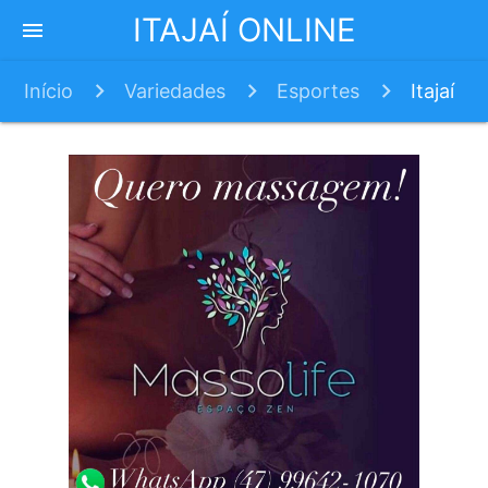
ITAJAÍ ONLINE
menu
Início
Variedades
Esportes
Itajaí
recebe primeiro torneio de padel com
compensação de carbono