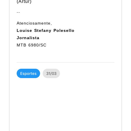
(Artur)
--
Atenciosamente,
Louise Stefany Polesello
Jornalista
MTB
6980/SC
Esportes
31/03