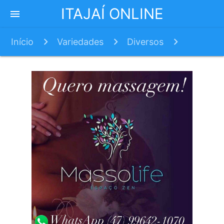
ITAJAÍ ONLINE
menu
Início
Variedades
Diversos
Frango com bolotas de batata