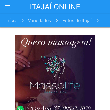
ITAJAÍ ONLINE
menu
Início
Variedades
Fotos de Itajaí
Turismo por Itajaí: Molhes da Barra