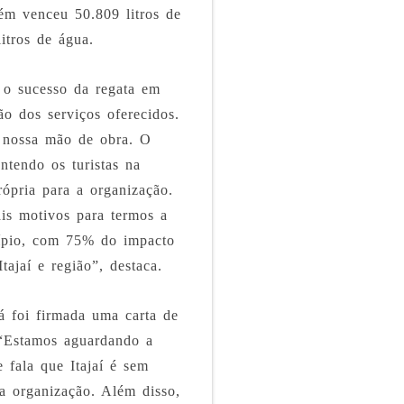
ém venceu 50.809 litros de
litros de água.
 o sucesso da regata em
ão dos serviços oferecidos.
a nossa mão de obra. O
antendo os turistas na
rópria para a organização.
ais motivos para termos a
cípio, com 75% do impacto
jaí e região”, destaca.
á foi firmada uma carta de
 “Estamos aguardando a
e fala que Itajaí é sem
a organização. Além disso,