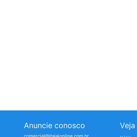
Anuncie conosco
Veja
comercial@itajaionline.com.br