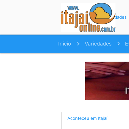
Início
Variedades
Início
Variedades
E
milhões
Aconteceu em Itajaí