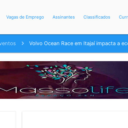
Vagas de Emprego
Assinantes
Classificados
Curr
ventos
Volvo Ocean Race em Itajaí impacta a e