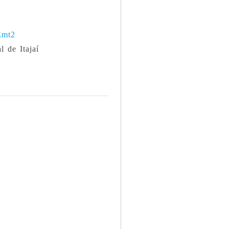
Emt2
l de Itajaí