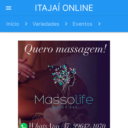
ITAJAÍ ONLINE
menu
Início
Variedades
Eventos
Marejada 2018 terá cardápio democrático para
atender diferentes públicos