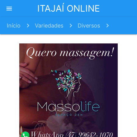
ITAJAÍ ONLINE
menu
Início
Variedades
Diversos
Antonio Lopes - Crônica 373 –Trem Bala