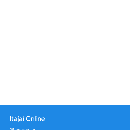
Itajaí Online
26 anos no ar!