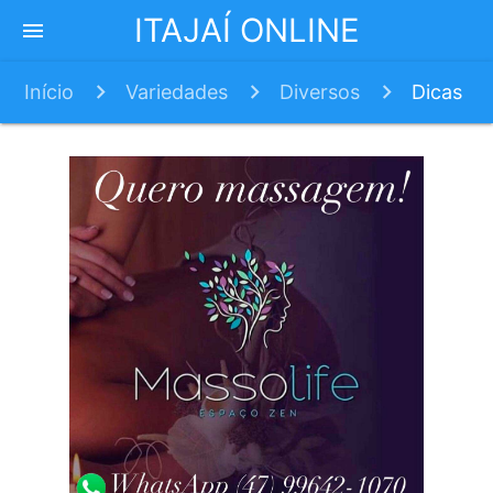
ITAJAÍ ONLINE
menu
Início
Variedades
Diversos
Dicas
para conseguir um bom primeiro emprego #5