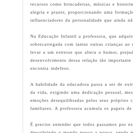
recursos como brincadeiras, músicas e histori
alegria e prazer, proporcionando uma formaçã
influenciadores da personalidade que ainda nã
Na Educação Infantil a professora, que adquir
sobrecarregada com tantas outras crianças a
levar a um estresse que altera o humor, prej
desenvolvimento dessa relação tão importante
encontra indefeso.
A habilidade da educadora passa a ser de ext
da vida, exigindo uma dedicação pessoal, me
emoções desequilibradas pelos seus próprios c
familiares. A professora acumula os papeis de
É preciso entender que todos passamos por es
descobrindo o mundo pouco a pouco, sendo n