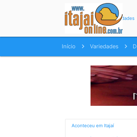
Início
Variedades
Início
Variedades
D
Aconteceu em Itajaí