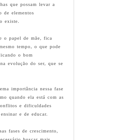
nhas que possam levar a
o de elementos
o existe.
e o papel de mãe, fica
o mesmo tempo, o que pode
udicando o bom
 na evolução do ser, que se
rema importância nessa fase
smo quando ela está com as
onflitos e dificuldades
 ensinar e de educar.
sas fases de crescimento,
ecessário buscar mais