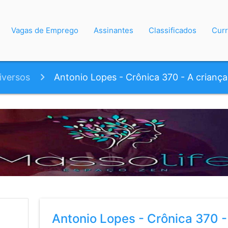
Vagas de Emprego
Assinantes
Classificados
Curr
iversos
Antonio Lopes - Crônica 370 - A crianç
Antonio Lopes - Crônica 370 -