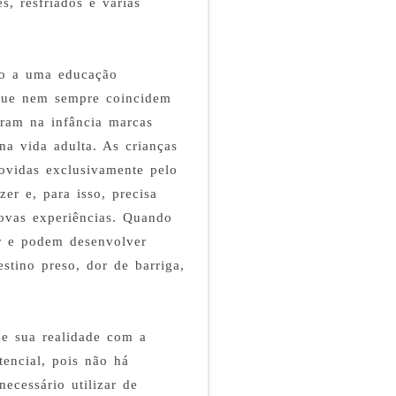
es, resfriados e várias
do a uma educação
 que nem sempre coincidem
tram na infância marcas
na vida adulta. As crianças
ovidas exclusivamente pelo
er e, para isso, precisa
novas experiências. Quando
ar e podem desenvolver
estino preso, dor de barriga,
ue sua realidade com a
tencial, pois não há
ecessário utilizar de