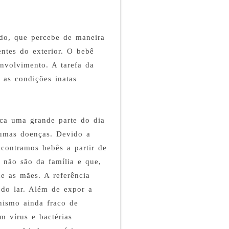
ado, que percebe de maneira
entes do exterior. O bebê
volvimento. A tarefa da
 as condições inatas
ica uma grande parte do dia
gumas doenças. Devido a
ncontramos bebês a partir de
 não são da família e que,
e as mães. A referência
 do lar. Além de expor a
nismo ainda fraco de
m vírus e bactérias