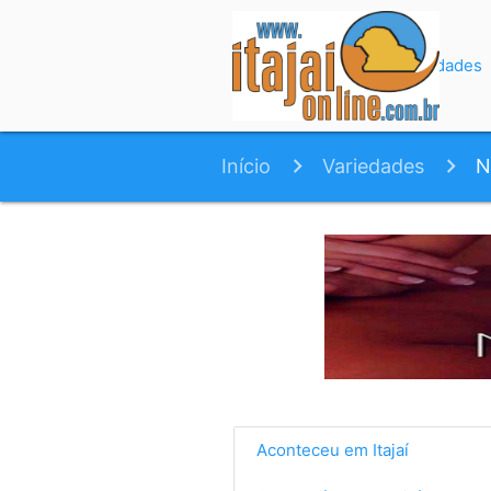
Início
Variedades
Início
Variedades
N
Aconteceu em Itajaí