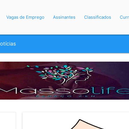
Vagas de Emprego
Assinantes
Classificados
Curr
otícias